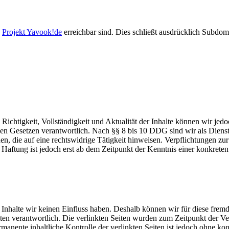
s
Projekt Yavook!de
erreichbar sind. Dies schließt ausdrücklich Subdo
die Richtigkeit, Vollständigkeit und Aktualität der Inhalte können wir
n Gesetzen verantwortlich. Nach §§ 8 bis 10 DDG sind wir als Dienstean
, die auf eine rechtswidrige Tätigkeit hinweisen. Verpflichtungen z
e Haftung ist jedoch erst ab dem Zeitpunkt der Kenntnis einer konkre
n Inhalte wir keinen Einfluss haben. Deshalb können wir für diese fre
 Seiten verantwortlich. Die verlinkten Seiten wurden zum Zeitpunkt der
manente inhaltliche Kontrolle der verlinkten Seiten ist jedoch ohne ko